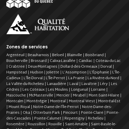
Zones de services
Argenteuil | Beauharnois | Beloeil | Blainville | Boisbriand |
Boucherville | Brossard | Calixa-Lavallée | Candiac | Coteau-du-Lac
| Crabtree | Deux-Montagnes | Dollard-des-Ormeaux | Dorval |
Hampstead | Hudson | Joliette | L’Assomption | L’Épiphanie | L’Île-
Cadieux | L’Île-Dorval | L’Île-Perrot | La Prairie | La Rivière-du-Nord |
La Vallée-du-Richelieu | Lanaudière | Laval | Lavaltrie | Léry | Les
Cèdres | Les Coteaux | Les Moulins | Longueuil | Lorraine |
Mascouche | McMasterville | Mercier | Mirabel | Mont-Saint-Hilaire |
Montcalm | Montérégie | Montreal | Montreal West | Montréal-Est
| Mount Royal | Notre-Dame-de-l’Île-Perrot | Notre-Dame-des-
Prairies | Oka | Otterburn Park | Pincourt | Pointe-Claire | Pointe-
des-Cascades | Pointe-Calumet | Repentigny | Richelieu |
Rosemère | Roussillon | Rouville | Saint-Amable | Saint-Basile-le-