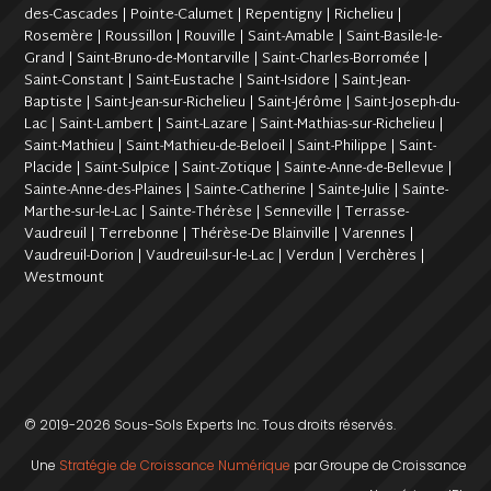
des-Cascades | Pointe-Calumet | Repentigny | Richelieu |
Rosemère | Roussillon | Rouville | Saint-Amable | Saint-Basile-le-
Grand | Saint-Bruno-de-Montarville | Saint-Charles-Borromée |
Saint-Constant | Saint-Eustache | Saint-Isidore | Saint-Jean-
Baptiste | Saint-Jean-sur-Richelieu | Saint-Jérôme | Saint-Joseph-du-
Lac | Saint-Lambert | Saint-Lazare | Saint-Mathias-sur-Richelieu |
Saint-Mathieu | Saint-Mathieu-de-Beloeil | Saint-Philippe | Saint-
Placide | Saint-Sulpice | Saint-Zotique | Sainte-Anne-de-Bellevue |
Sainte-Anne-des-Plaines | Sainte-Catherine | Sainte-Julie | Sainte-
Marthe-sur-le-Lac | Sainte-Thérèse | Senneville | Terrasse-
Vaudreuil | Terrebonne | Thérèse-De Blainville | Varennes |
Vaudreuil-Dorion | Vaudreuil-sur-le-Lac | Verdun | Verchères |
Westmount
© 2019-2026 Sous-Sols Experts Inc. Tous droits réservés.
Une
Stratégie de Croissance Numérique
par Groupe de Croissance