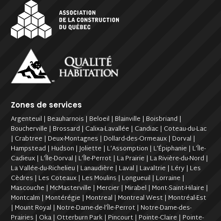
Zones de services
Argenteuil | Beauharnois | Beloeil | Blainville | Boisbriand |
Boucherville | Brossard | Calixa-Lavallée | Candiac | Coteau-du-Lac
| Crabtree | Deux-Montagnes | Dollard-des-Ormeaux | Dorval |
Hampstead | Hudson | Joliette | L’Assomption | L’Épiphanie | L’Île-
Cadieux | L’Île-Dorval | L’Île-Perrot | La Prairie | La Rivière-du-Nord |
La Vallée-du-Richelieu | Lanaudière | Laval | Lavaltrie | Léry | Les
Cèdres | Les Coteaux | Les Moulins | Longueuil | Lorraine |
Mascouche | McMasterville | Mercier | Mirabel | Mont-Saint-Hilaire |
Montcalm | Montérégie | Montreal | Montreal West | Montréal-Est
| Mount Royal | Notre-Dame-de-l’Île-Perrot | Notre-Dame-des-
Prairies | Oka | Otterburn Park | Pincourt | Pointe-Claire | Pointe-