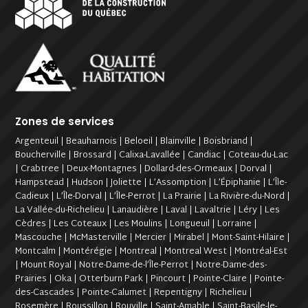
Zones de services
Argenteuil | Beauharnois | Beloeil | Blainville | Boisbriand |
Boucherville | Brossard | Calixa-Lavallée | Candiac | Coteau-du-Lac
| Crabtree | Deux-Montagnes | Dollard-des-Ormeaux | Dorval |
Hampstead | Hudson | Joliette | L’Assomption | L’Épiphanie | L’Île-
Cadieux | L’Île-Dorval | L’Île-Perrot | La Prairie | La Rivière-du-Nord |
La Vallée-du-Richelieu | Lanaudière | Laval | Lavaltrie | Léry | Les
Cèdres | Les Coteaux | Les Moulins | Longueuil | Lorraine |
Mascouche | McMasterville | Mercier | Mirabel | Mont-Saint-Hilaire |
Montcalm | Montérégie | Montreal | Montreal West | Montréal-Est
| Mount Royal | Notre-Dame-de-l’Île-Perrot | Notre-Dame-des-
Prairies | Oka | Otterburn Park | Pincourt | Pointe-Claire | Pointe-
des-Cascades | Pointe-Calumet | Repentigny | Richelieu |
Rosemère | Roussillon | Rouville | Saint-Amable | Saint-Basile-le-